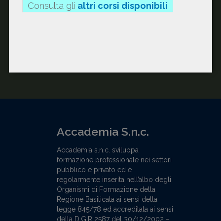
Consulta gli
altri corsi disponibili
Accademia S.n.c.
Accademia s.n.c. sviluppa
formazione professionale nei settori
pubblico e privato ed è
regolarmente inserita nell’albo degli
Organismi di Formazione della
Regione Basilicata ai sensi della
legge 845/78 ed accreditata ai sensi
della D.G.R 2587 del 30/12/2002 –