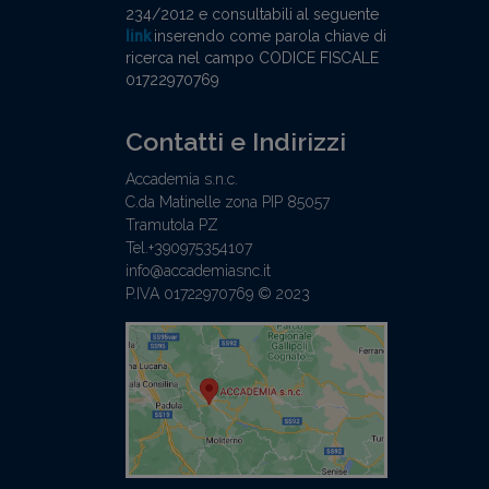
234/2012 e consultabili al seguente
link
inserendo come parola chiave di
ricerca nel campo CODICE FISCALE
01722970769
Contatti e Indirizzi
Accademia s.n.c.
C.da Matinelle zona PIP 85057
Tramutola PZ
Tel.+390975354107
info@accademiasnc.it
P.IVA 01722970769 © 2023