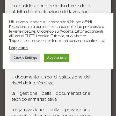
la considerazione delle risultanze delle
attività di partecipazione dei lavoratori;
il documento di valutazione dei rischi
Utilizziamo i cookie sul nostro sito Web per offrirti
l'esperienza più pertinente ricordando le tue preferenze e
(contenuti, specificità e metodologie);
le visite ripetute. Cliccando su “Accetta tutto” acconsenti
all'uso di TUTTI i cookie. Tuttavia, puoi visitare
i modelli di organizzazione e gestione
"Impostazioni cookie" per fornire un consenso controllato.
della sicurezza;
Leggi tutto
gli obblighi connessi ai contratti di
Cookie Settings
Accetta tutto
appalto o d’opera o di
somministrazione;
il documento unico di valutazione dei
rischi da interferenza;
la gestione della documentazione
tecnico amministrativa;
l’organizzazione della prevenzione
incendi, del primo soccorso e della