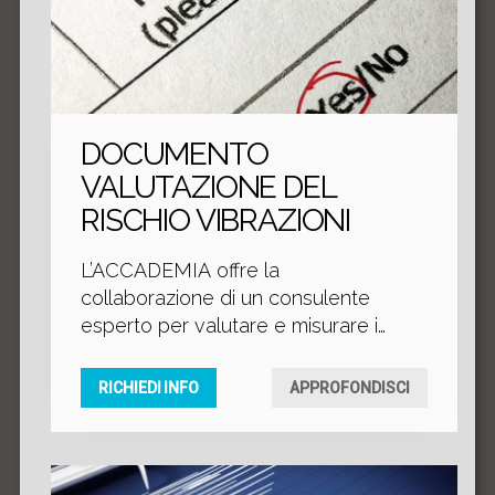
DOCUMENTO
VALUTAZIONE DEL
RISCHIO VIBRAZIONI
L’ACCADEMIA offre la
collaborazione di un consulente
esperto per valutare e misurare i
rischi per la salute e sicurezza dei
lavoratori che sono esposti a
RICHIEDI INFO
APPROFONDISCI
vibrazioni.