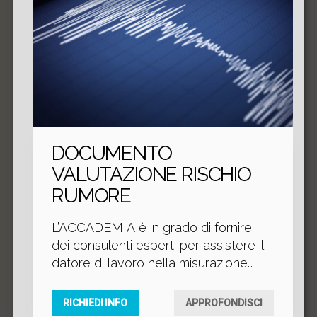
DOCUMENTO
VALUTAZIONE RISCHIO
RUMORE
L’ACCADEMIA è in grado di fornire
dei consulenti esperti per assistere il
datore di lavoro nella misurazione
periodica dei livelli di rumore,
avvalendosi di metodologie e
RICHIEDI INFO
APPROFONDISCI
strumentazioni idonee come indicato