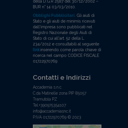
della D.G.R 2587 del 30/12/2002 –
BUR n° 14 03/03/2010.
Obblighi Pubblicitari
. Gli aiuti di
Stato e gli aiuti de minimis ricevuti
dall'impresa sono pubblicati nel
Registro Nazionale degli Aiuti di
Stato di cui all'art. 52 della L.
234/2012 e consultabili al seguente
link
inserendo come parola chiave di
ricerca nel campo CODICE FISCALE
01722970769
Contatti e Indirizzi
Accademia s.n.c.
C.da Matinelle zona PIP 85057
Tramutola PZ
Tel.+390975354107
info@accademiasnc.it
P.IVA 01722970769 © 2023