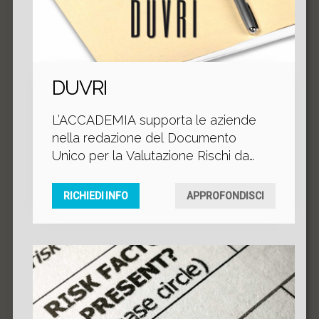
Valutazione Rischi.
DUVRI
L’ACCADEMIA supporta le aziende
nella redazione del Documento
Unico per la Valutazione Rischi da
Interferenze (DUVRI), mettendo a
disposizione dei richiedenti alcuni
RICHIEDI INFO
APPROFONDISCI
consulenti esperti che presteranno
la loro professionalità per la
compilazione del documento.