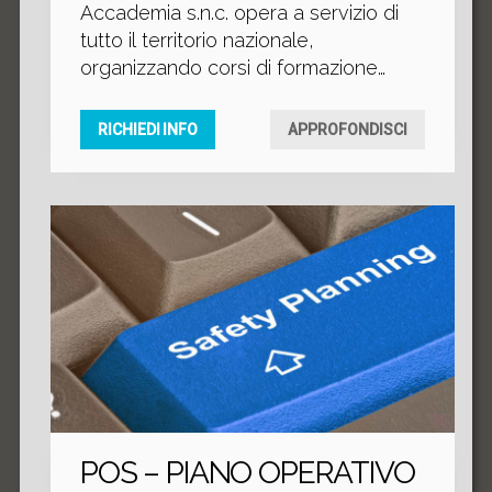
Accademia s.n.c. opera a servizio di
tutto il territorio nazionale,
organizzando corsi di formazione
professionale ai sensi dell'Art. 14
della Legge Quadro Nazionale N°
RICHIEDI INFO
APPROFONDISCI
845/78 e dell'Art. 30 della Legge
Regionale N° 33/2003.
POS – PIANO OPERATIVO