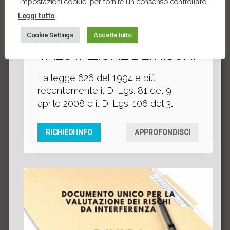
"Impostazioni cookie" per fornire un consenso controllato.
Leggi tutto
DVR – DOCUMENTO
Cookie Settings
Accetta tutto
VALUTAZIONE DEI RISCHI
La legge 626 del 1994 e più
recentemente il D. Lgs. 81 del 9
aprile 2008 e il D. Lgs. 106 del 3
agosto 2009, hanno imposto alle
imprese una serie di obblighi in tema
RICHIEDI INFO
APPROFONDISCI
di sicurezza sui luoghi di lavoro. In
particolar modo le imprese devono
compiere un’attenta valutazione dei
rischi che possono causare danni
alla salute o minacciare la sicurezza
dei lavoratori che dovrà poi essere
riporata nel DVR – Documento di